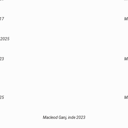
017
Ma
e 2025
023
Ma
025
Ma
Macleod Ganj, inde 2023