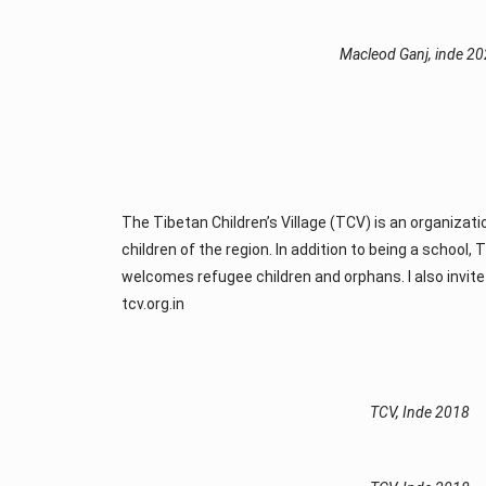
Macleod Ganj, inde 2
The Tibetan Children’s Village (TCV) is an organizati
children of the region. In addition to being a school, T
welcomes refugee children and orphans. I also invite 
tcv.org.in
TCV, Inde 2018