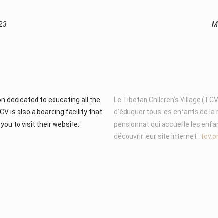
023
Ma
on dedicated to educating all the
Le Tibetan Children’s Village (TC
CV is also a boarding facility that
d’éduquer tous les enfants de la 
you to visit their website:
pensionnat qui accueille les enfan
découvrir leur site internet :
tcv.or