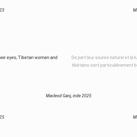
023
Ma
 their eyes, Tibetan women and
De part leur sourire naturel et la 
tibétains sont particulièrement 
Macleod Ganj, inde 2025
025
Ma