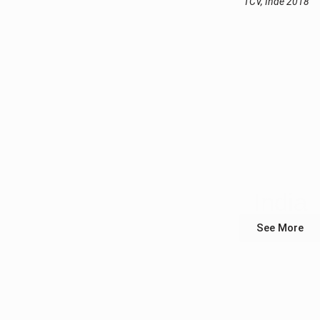
TCV, Inde 2018
India
See More