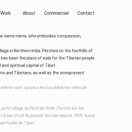
 Work
About
Commercial
Contact
of the same name, who embodies compassion,
lage in Northern India. Perched on the foothills of
t has been the place of exile for the Tibetan people
 and spiritual capital of Tibet.
ians and Tibetans, as well as the omnipresent
 même nom, qui pour les bouddhistes véhicule
etit village du Nord de l’Inde. Perché sur les
 le lieu d’exil du peuple tibétain depuis 1959. Aussi
pirituelle du Tibet.