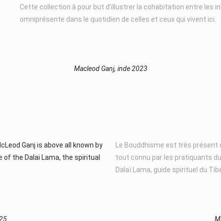
Cette collection à pour but d’illustrer la cohabitation entre les in
omniprésente dans le quotidien de celles et ceux qui vivent ici.
Macleod Ganj, inde 2023
McLeod Ganj is above all known by
Le Bouddhisme est très présent d
 of the Dalai Lama, the spiritual
tout connu par les pratiquants d
Dalaï Lama, guide spirituel du Tib
025
Ma