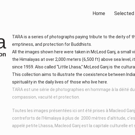
Home
Selected
a
TARA is a series of photographs paying tribute to the deity 
emptiness, and protection for Buddhists.
All the images shown here were taken in McLeod Ganj, a small vil
on
the Himalayas at over 2,000 meters (6,500 ft) above sea level, i
since 1959. Also called “Little Lhasa,” McLeod Ganj is the cultural
This collection aims to illustrate the coexistence between Ind
spirituality in the daily lives of those who live here.
TARA est une série de photographies en hommage à la déité du
compassion, vacuité et protection.
Toutes les images présentées ici ont été prises à Macleod Ganj, p
contreforts de l’Himalaya à plus de 2000 mètres d’altitude, c’est
appelé petite Lhassa, Macleod Ganj est la capitale culturelle et s