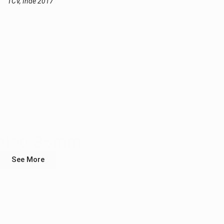
TCV, Inde 2017
alog 35mm
See More